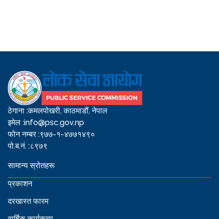
ठेगाना :
कमलपोखरी, काठमाडौं, नेपाल
इमेल :
info@psc.gov.np
फोन नम्बर :
९७७-१-४७७१४९०
पो.ब.नं. :
८९७९
सामान्य स्रोतहरू
प्रकाशन
दरखास्त फारम
वार्षिक कार्यक्रम