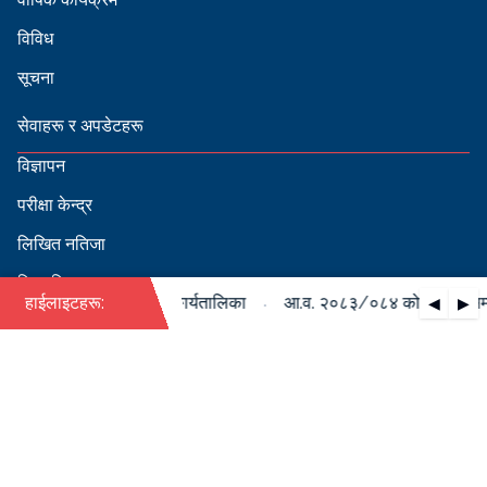
विविध
सूचना
सेवाहरू र अपडेटहरू
विज्ञापन
परीक्षा केन्द्र
लिखित नतिजा
सिफारिस
·
 पदपूर्ति सम्बन्धी वार्षिक कार्यतालिका
हाईलाइटहरू:
आ.व. २०८३/०८४ को पदपूर्ति सम्बन
◀
▶
स्वीकृत नामावली
बडापत्र हेर्न QR स्क्यान गर्नुहोस्