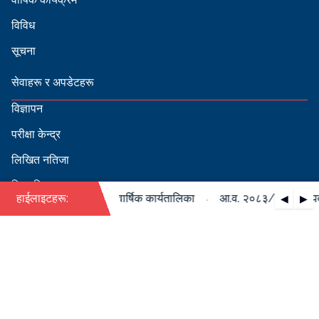
विविध
सूचना
सेवाहरू र अपडेटहरू
विज्ञापन
परीक्षा केन्द्र
लिखित नतिजा
सिफारिस
·
/०८४ को पदपूर्ति सम्बन्धी वार्षिक कार्यतालिका
हाईलाइटहरू:
आ.व. २०८३/०८४ को पदपूर्
◀
▶
स्वीकृत नामावली
बडापत्र हेर्न QR स्क्यान गर्नुहोस्