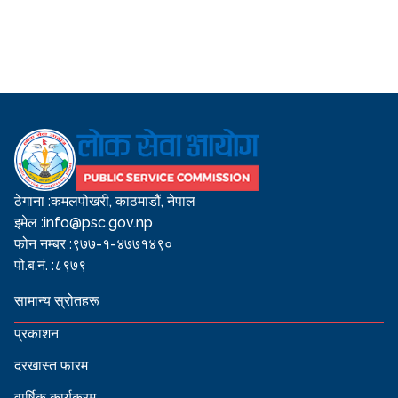
ठेगाना :
कमलपोखरी, काठमाडौं, नेपाल
इमेल :
info@psc.gov.np
फोन नम्बर :
९७७-१-४७७१४९०
पो.ब.नं. :
८९७९
सामान्य स्रोतहरू
प्रकाशन
दरखास्त फारम
वार्षिक कार्यक्रम