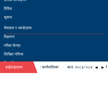
विविध
सूचना
सेवाहरू र अपडेटहरू
विज्ञापन
परीक्षा केन्द्र
लिखित नतिजा
सिफारिस
·
को पदपूर्ति सम्बन्धी वार्षिक कार्यतालिका
हाईलाइटहरू:
आ.व. २०८३/०८४ को पदपूर्ति सम
◀
▶
स्वीकृत नामावली
बडापत्र हेर्न QR स्क्यान गर्नुहोस्