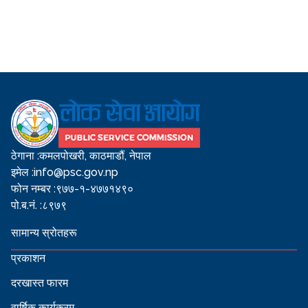
ठेगाना :
कमलपोखरी, काठमाडौं, नेपाल
इमेल :
info@psc.gov.np
फोन नम्बर :
९७७-१-४७७१४९०
पो.ब.नं. :
८९७९
सामान्य स्रोतहरू
प्रकाशन
दरखास्त फारम
वार्षिक कार्यक्रम