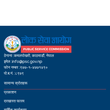
ठेगाना :
कमलपोखरी, काठमाडौं, नेपाल
इमेल :
info@psc.gov.np
फोन नम्बर :
९७७-१-४७७१४९०
पो.ब.नं. :
८९७९
सामान्य स्रोतहरू
प्रकाशन
दरखास्त फारम
वार्षिक कार्यक्रम