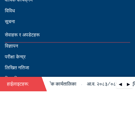
विविध
सूचना
सेवाहरू र अपडेटहरू
विज्ञापन
परीक्षा केन्द्र
लिखित नतिजा
सिफारिस
·
४ को पदपूर्ति सम्बन्धी वार्षिक कार्यतालिका
हाईलाइटहरू:
आ.व. २०८३/०८४ को पदपूर्ति स
◀
▶
स्वीकृत नामावली
बडापत्र हेर्न QR स्क्यान गर्नुहोस्