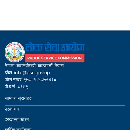
ठेगाना :
कमलपोखरी, काठमाडौं, नेपाल
इमेल :
info@psc.gov.np
फोन नम्बर :
९७७-१-४७७१४९०
पो.ब.नं. :
८९७९
सामान्य स्रोतहरू
प्रकाशन
दरखास्त फारम
वार्षिक कार्यक्रम