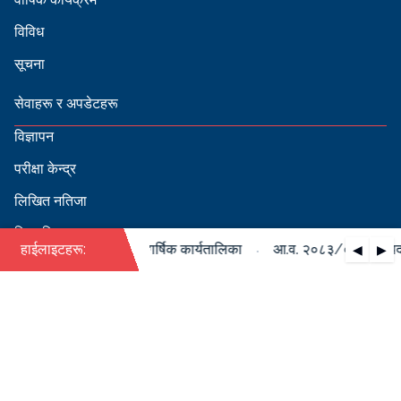
विविध
सूचना
सेवाहरू र अपडेटहरू
विज्ञापन
परीक्षा केन्द्र
लिखित नतिजा
सिफारिस
·
/०८४ को पदपूर्ति सम्बन्धी वार्षिक कार्यतालिका
हाईलाइटहरू:
आ.व. २०८३/०८४ को पदपूर्त
◀
▶
स्वीकृत नामावली
बडापत्र हेर्न QR स्क्यान गर्नुहोस्