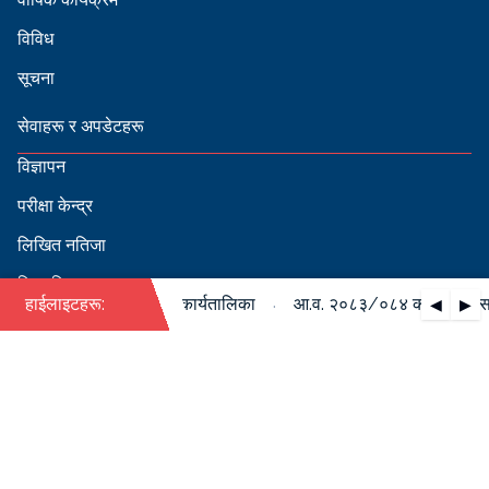
विविध
सूचना
सेवाहरू र अपडेटहरू
विज्ञापन
परीक्षा केन्द्र
लिखित नतिजा
सिफारिस
·
ो पदपूर्ति सम्बन्धी वार्षिक कार्यतालिका
हाईलाइटहरू:
आ.व. २०८३/०८४ को पदपूर्ति सम्ब
◀
▶
स्वीकृत नामावली
बडापत्र हेर्न QR स्क्यान गर्नुहोस्