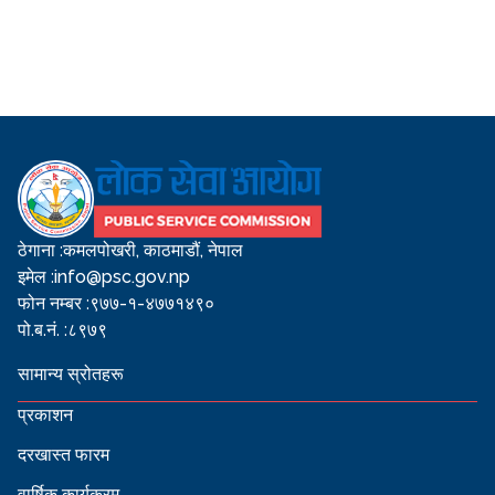
ठेगाना :
कमलपोखरी, काठमाडौं, नेपाल
इमेल :
info@psc.gov.np
फोन नम्बर :
९७७-१-४७७१४९०
पो.ब.नं. :
८९७९
सामान्य स्रोतहरू
प्रकाशन
दरखास्त फारम
वार्षिक कार्यक्रम