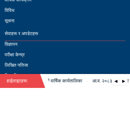
विविध
सूचना
सेवाहरू र अपडेटहरू
विज्ञापन
परीक्षा केन्द्र
लिखित नतिजा
सिफारिस
·
८३/०८४ को पदपूर्ति सम्बन्धी वार्षिक कार्यतालिका
हाईलाइटहरू:
आ.व. २०८३/०८४ को पदपूर
◀
▶
स्वीकृत नामावली
बडापत्र हेर्न QR स्क्यान गर्नुहोस्