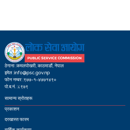
ठेगाना :
कमलपोखरी, काठमाडौं, नेपाल
इमेल :
info@psc.gov.np
फोन नम्बर :
९७७-१-४७७१४९०
पो.ब.नं. :
८९७९
सामान्य स्रोतहरू
प्रकाशन
दरखास्त फारम
वार्षिक कार्यक्रम