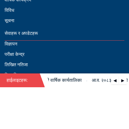
विविध
सूचना
सेवाहरू र अपडेटहरू
विज्ञापन
परीक्षा केन्द्र
लिखित नतिजा
सिफारिस
·
८३/०८४ को पदपूर्ति सम्बन्धी वार्षिक कार्यतालिका
हाईलाइटहरू:
आ.व. २०८३/०८४ को पदपूर
◀
▶
स्वीकृत नामावली
बडापत्र हेर्न QR स्क्यान गर्नुहोस्