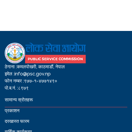
ठेगाना :
कमलपोखरी, काठमाडौं, नेपाल
इमेल :
info@psc.gov.np
फोन नम्बर :
९७७-१-४७७१४९०
पो.ब.नं. :
८९७९
सामान्य स्रोतहरू
प्रकाशन
दरखास्त फारम
वार्षिक कार्यक्रम