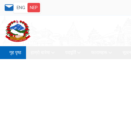
ENG
NEP
गृह पृष्ठ
हाम्रो बारेमा
पदपूर्ति
फारामहरू
सूचन