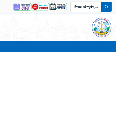
विस्तृत खोज्नुहोस्....