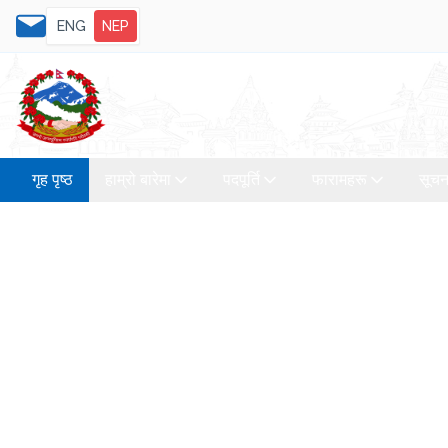
ENG
NEP
गृह पृष्ठ
हाम्रो बारेमा
पदपूर्ति
फारामहरू
सूचन