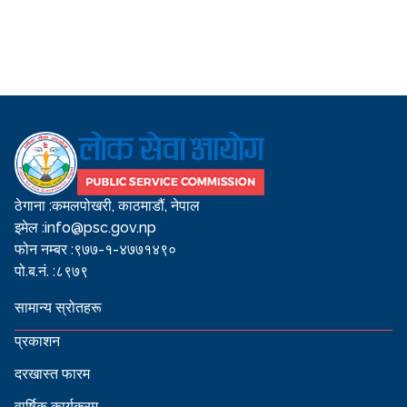
ठेगाना :
कमलपोखरी, काठमाडौं, नेपाल
इमेल :
info@psc.gov.np
फोन नम्बर :
९७७-१-४७७१४९०
पो.ब.नं. :
८९७९
सामान्य स्रोतहरू
प्रकाशन
दरखास्त फारम
वार्षिक कार्यक्रम