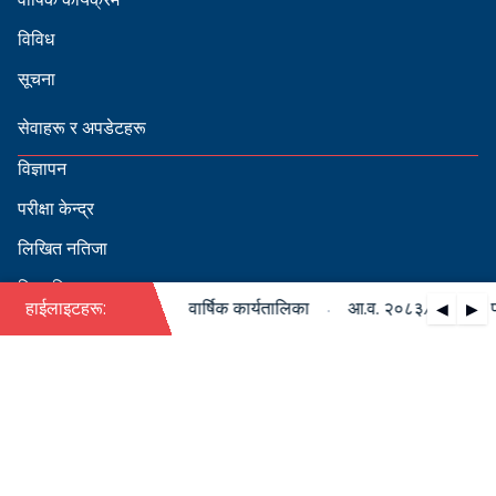
विविध
सूचना
सेवाहरू र अपडेटहरू
विज्ञापन
परीक्षा केन्द्र
लिखित नतिजा
सिफारिस
·
३/०८४ को पदपूर्ति सम्बन्धी वार्षिक कार्यतालिका
हाईलाइटहरू:
आ.व. २०८३/०८४ को पदपूर
◀
▶
स्वीकृत नामावली
बडापत्र हेर्न QR स्क्यान गर्नुहोस्