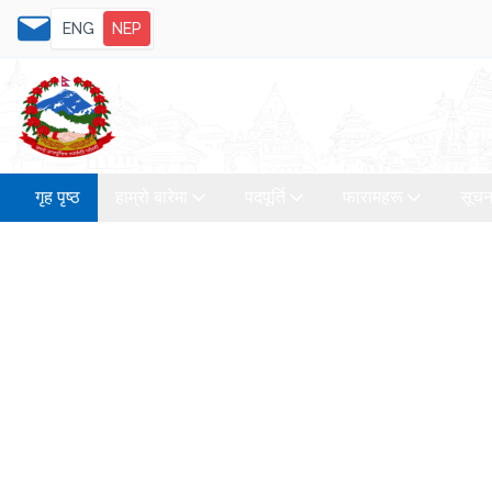
ENG
NEP
गृह पृष्ठ
हाम्रो बारेमा
पदपूर्ति
फारामहरू
सूचन