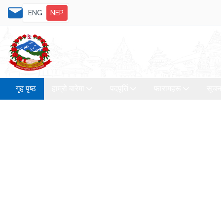
ENG
NEP
गृह पृष्ठ
हाम्रो बारेमा
पदपूर्ति
फारामहरू
सूचन