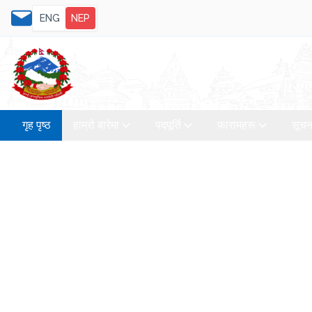
ENG
NEP
गृह पृष्ठ
हाम्रो बारेमा
पदपूर्ति
फारामहरू
सूचन