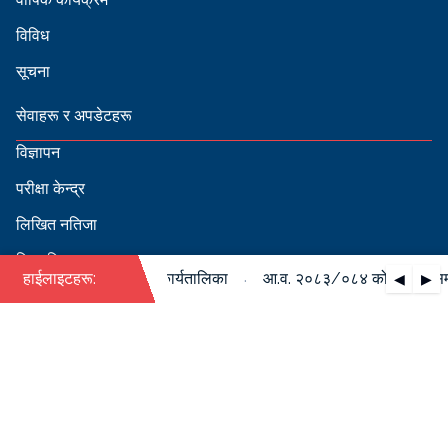
विविध
सूचना
सेवाहरू र अपडेटहरू
विज्ञापन
परीक्षा केन्द्र
लिखित नतिजा
सिफारिस
·
 पदपूर्ति सम्बन्धी वार्षिक कार्यतालिका
हाईलाइटहरू:
आ.व. २०८३/०८४ को पदपूर्ति सम्बन
◀
▶
स्वीकृत नामावली
बडापत्र हेर्न QR स्क्यान गर्नुहोस्