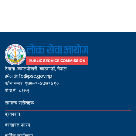
ठेगाना :
कमलपोखरी, काठमाडौं, नेपाल
इमेल :
info@psc.gov.np
फोन नम्बर :
९७७-१-४७७१४९०
पो.ब.नं. :
८९७९
सामान्य स्रोतहरू
प्रकाशन
दरखास्त फारम
वार्षिक कार्यक्रम