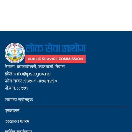
ठेगाना :
कमलपोखरी, काठमाडौं, नेपाल
इमेल :
info@psc.gov.np
फोन नम्बर :
९७७-१-४७७१४९०
पो.ब.नं. :
८९७९
सामान्य स्रोतहरू
प्रकाशन
दरखास्त फारम
वार्षिक कार्यक्रम