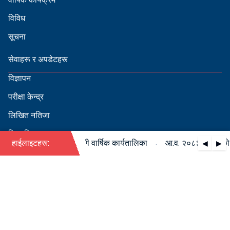
विविध
सूचना
सेवाहरू र अपडेटहरू
विज्ञापन
परीक्षा केन्द्र
लिखित नतिजा
सिफारिस
·
०८३/०८४ को पदपूर्ति सम्बन्धी वार्षिक कार्यतालिका
हाईलाइटहरू:
आ.व. २०८३/०८४ को पदपू
◀
▶
स्वीकृत नामावली
बडापत्र हेर्न QR स्क्यान गर्नुहोस्