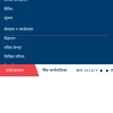
विविध
सूचना
सेवाहरू र अपडेटहरू
विज्ञापन
परीक्षा केन्द्र
लिखित नतिजा
सिफारिस
·
०८४ को पदपूर्ति सम्बन्धी वार्षिक कार्यतालिका
हाईलाइटहरू:
आ.व. २०८३/०८४ को पदपूर्ति
◀
▶
स्वीकृत नामावली
बडापत्र हेर्न QR स्क्यान गर्नुहोस्