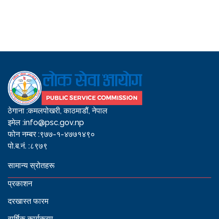
ठेगाना :
कमलपोखरी, काठमाडौं, नेपाल
इमेल :
info@psc.gov.np
फोन नम्बर :
९७७-१-४७७१४९०
पो.ब.नं. :
८९७९
सामान्य स्रोतहरू
प्रकाशन
दरखास्त फारम
वार्षिक कार्यक्रम