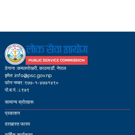
ठेगाना :
कमलपोखरी, काठमाडौं, नेपाल
इमेल :
info@psc.gov.np
फोन नम्बर :
९७७-१-४७७१४९०
पो.ब.नं. :
८९७९
सामान्य स्रोतहरू
प्रकाशन
दरखास्त फारम
वार्षिक कार्यक्रम