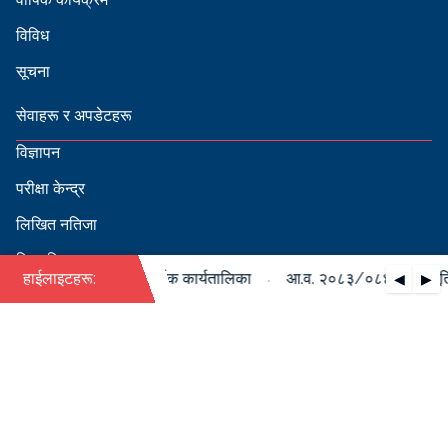
विविध
सूचना
सेवाहरू र अपडेटहरू
विज्ञापन
परीक्षा केन्द्र
लिखित नतिजा
सिफारिस
·
४ को पदपूर्ति सम्बन्धी वार्षिक कार्यतालिका
हाईलाइटहरू:
आ.व. २०८३/०८४ को पदपूर्ति स
◀
▶
स्वीकृत नामावली
बडापत्र हेर्न QR स्क्यान गर्नुहोस्