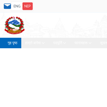
ENG
NEP
गृह पृष्ठ
हाम्रो बारेमा
पदपूर्ति
फारामहरू
सूचन