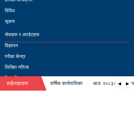
विविध
सूचना
सेवाहरू र अपडेटहरू
विज्ञापन
परीक्षा केन्द्र
लिखित नतिजा
सिफारिस
·
३/०८४ को पदपूर्ति सम्बन्धी वार्षिक कार्यतालिका
हाईलाइटहरू:
आ.व. २०८३/०८४ को पदपूर्
◀
▶
स्वीकृत नामावली
बडापत्र हेर्न QR स्क्यान गर्नुहोस्