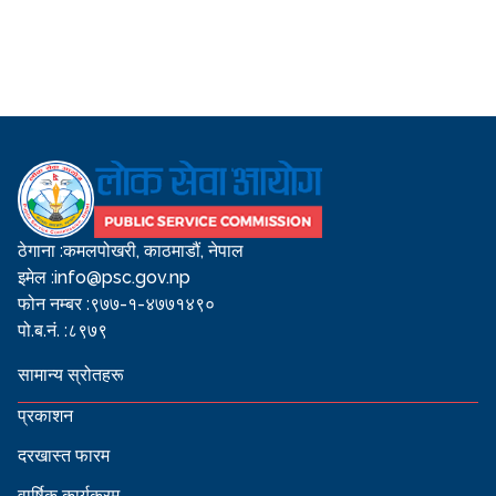
ठेगाना :
कमलपोखरी, काठमाडौं, नेपाल
इमेल :
info@psc.gov.np
फोन नम्बर :
९७७-१-४७७१४९०
पो.ब.नं. :
८९७९
सामान्य स्रोतहरू
प्रकाशन
दरखास्त फारम
वार्षिक कार्यक्रम