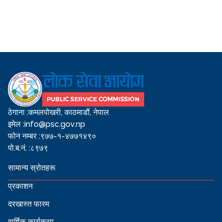
ठेगाना :
कमलपोखरी, काठमाडौं, नेपाल
इमेल :
info@psc.gov.np
फोन नम्बर :
९७७-१-४७७१४९०
पो.ब.नं. :
८९७९
सामान्य स्रोतहरू
प्रकाशन
दरखास्त फारम
वार्षिक कार्यक्रम