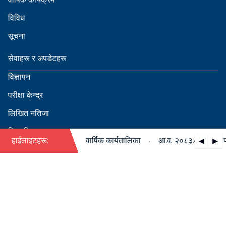
विविध
सूचना
सेवाहरू र अपडेटहरू
विज्ञापन
परीक्षा केन्द्र
लिखित नतिजा
सिफारिस
·
३/०८४ को पदपूर्ति सम्बन्धी वार्षिक कार्यतालिका
हाईलाइटहरू:
आ.व. २०८३/०८४ को पदपूर
◀
▶
स्वीकृत नामावली
बडापत्र हेर्न QR स्क्यान गर्नुहोस्