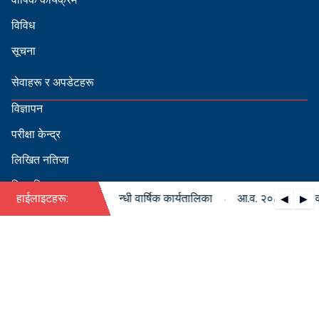
विविध
सूचना
सेवाहरू र अपडेटहरू
विज्ञापन
परीक्षा केन्द्र
लिखित नतिजा
सिफारिस
·
२०८३/०८४ को पदपूर्ति सम्बन्धी वार्षिक कार्यतालिका
हाईलाइटहरू:
आ.व. २०८३/०८४ को पद
◀
▶
स्वीकृत नामावली
बडापत्र हेर्न QR स्क्यान गर्नुहोस्