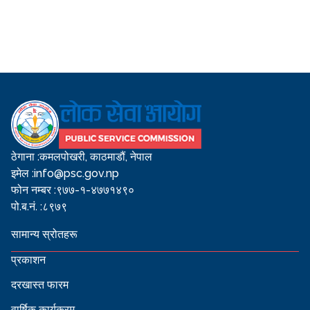
ठेगाना :
कमलपोखरी, काठमाडौं, नेपाल
इमेल :
info@psc.gov.np
फोन नम्बर :
९७७-१-४७७१४९०
पो.ब.नं. :
८९७९
सामान्य स्रोतहरू
प्रकाशन
दरखास्त फारम
वार्षिक कार्यक्रम