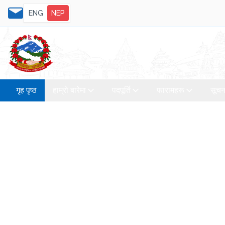
ENG
NEP
गृह पृष्ठ
हाम्रो बारेमा
पदपूर्ति
फारामहरू
सूचन