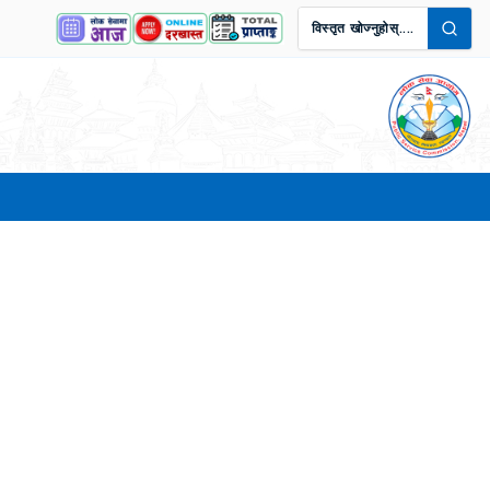
विस्तृत खोज्नुहोस्....