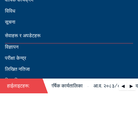
विविध
सूचना
सेवाहरू र अपडेटहरू
विज्ञापन
परीक्षा केन्द्र
लिखित नतिजा
सिफारिस
·
/०८४ को पदपूर्ति सम्बन्धी वार्षिक कार्यतालिका
हाईलाइटहरू:
आ.व. २०८३/०८४ को पदपूर्त
◀
▶
स्वीकृत नामावली
बडापत्र हेर्न QR स्क्यान गर्नुहोस्