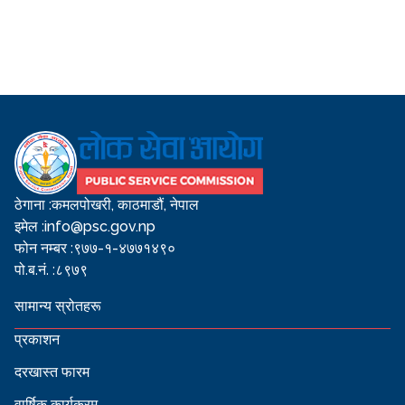
ठेगाना :
कमलपोखरी, काठमाडौं, नेपाल
इमेल :
info@psc.gov.np
फोन नम्बर :
९७७-१-४७७१४९०
पो.ब.नं. :
८९७९
सामान्य स्रोतहरू
प्रकाशन
दरखास्त फारम
वार्षिक कार्यक्रम