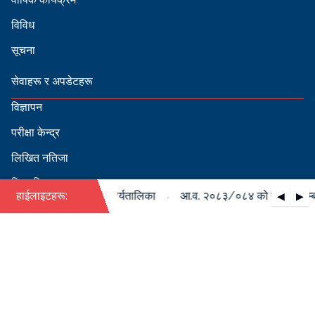
विविध
सूचना
सेवाहरू र अपडेटहरू
विज्ञापन
परीक्षा केन्द्र
लिखित नतिजा
सिफारिस
·
पदपूर्ति सम्बन्धी वार्षिक कार्यतालिका
हाईलाइटहरू:
आ.व. २०८३/०८४ को पदपूर्ति सम्बन्
◀
▶
स्वीकृत नामावली
बडापत्र हेर्न QR स्क्यान गर्नुहोस्