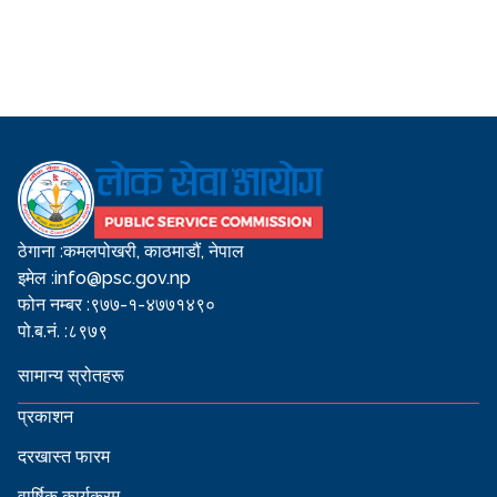
ठेगाना :
कमलपोखरी, काठमाडौं, नेपाल
इमेल :
info@psc.gov.np
फोन नम्बर :
९७७-१-४७७१४९०
पो.ब.नं. :
८९७९
सामान्य स्रोतहरू
प्रकाशन
दरखास्त फारम
वार्षिक कार्यक्रम