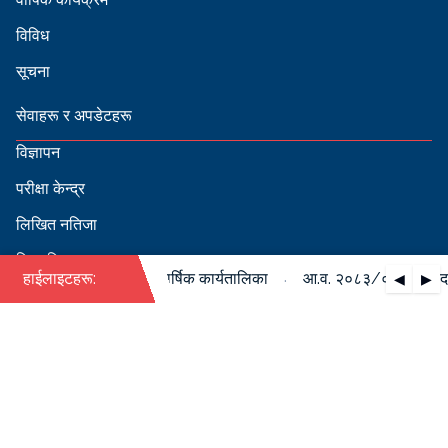
विविध
सूचना
सेवाहरू र अपडेटहरू
विज्ञापन
परीक्षा केन्द्र
लिखित नतिजा
सिफारिस
·
०८४ को पदपूर्ति सम्बन्धी वार्षिक कार्यतालिका
हाईलाइटहरू:
आ.व. २०८३/०८४ को पदपूर्त
◀
▶
स्वीकृत नामावली
बडापत्र हेर्न QR स्क्यान गर्नुहोस्