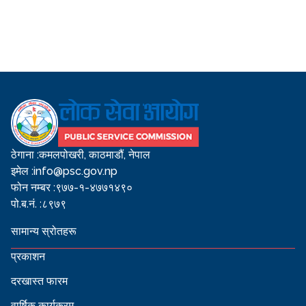
ठेगाना :
कमलपोखरी, काठमाडौं, नेपाल
इमेल :
info@psc.gov.np
फोन नम्बर :
९७७-१-४७७१४९०
पो.ब.नं. :
८९७९
सामान्य स्रोतहरू
प्रकाशन
दरखास्त फारम
वार्षिक कार्यक्रम