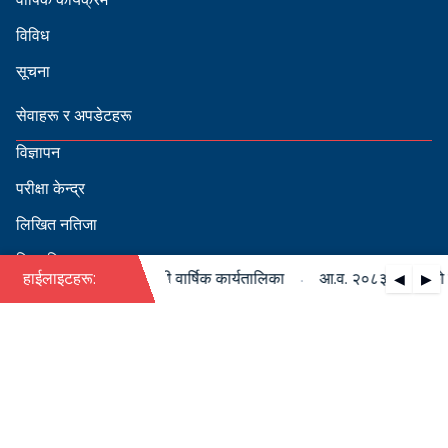
विविध
सूचना
सेवाहरू र अपडेटहरू
विज्ञापन
परीक्षा केन्द्र
लिखित नतिजा
सिफारिस
·
८३/०८४ को पदपूर्ति सम्बन्धी वार्षिक कार्यतालिका
हाईलाइटहरू:
आ.व. २०८३/०८४ को पदपूर
◀
▶
स्वीकृत नामावली
बडापत्र हेर्न QR स्क्यान गर्नुहोस्