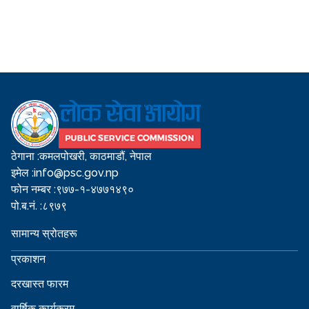
ठेगाना :
कमलपोखरी, काठमाडौं, नेपाल
इमेल :
info@psc.gov.np
फोन नम्बर :
९७७-१-४७७१४९०
पो.ब.नं. :
८९७९
सामान्य स्रोतहरू
प्रकाशन
दरखास्त फारम
वार्षिक कार्यक्रम