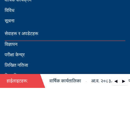
विविध
सूचना
सेवाहरू र अपडेटहरू
विज्ञापन
परीक्षा केन्द्र
लिखित नतिजा
सिफारिस
·
३/०८४ को पदपूर्ति सम्बन्धी वार्षिक कार्यतालिका
हाईलाइटहरू:
आ.व. २०८३/०८४ को पदपूर
◀
▶
स्वीकृत नामावली
बडापत्र हेर्न QR स्क्यान गर्नुहोस्