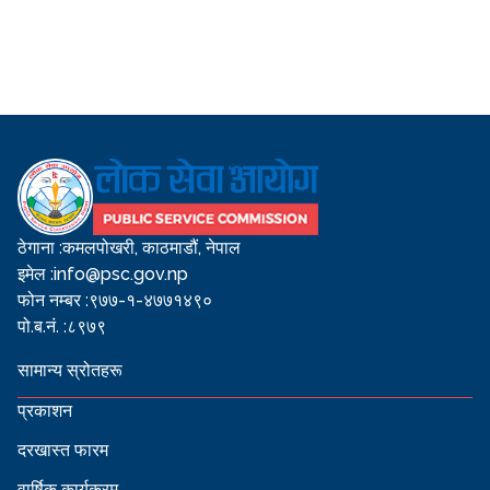
ठेगाना :
कमलपोखरी, काठमाडौं, नेपाल
इमेल :
info@psc.gov.np
फोन नम्बर :
९७७-१-४७७१४९०
पो.ब.नं. :
८९७९
सामान्य स्रोतहरू
प्रकाशन
दरखास्त फारम
वार्षिक कार्यक्रम