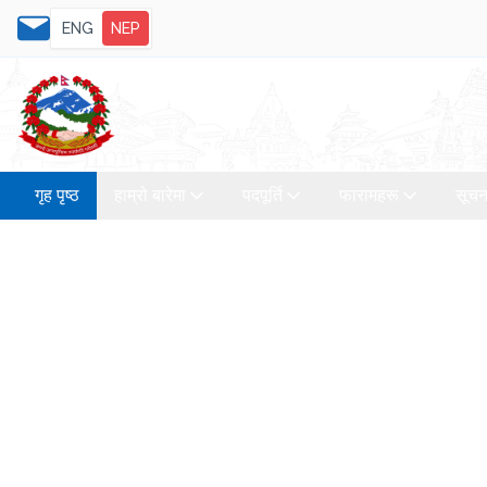
ENG
NEP
गृह पृष्ठ
हाम्रो बारेमा
पदपूर्ति
फारामहरू
सूचन