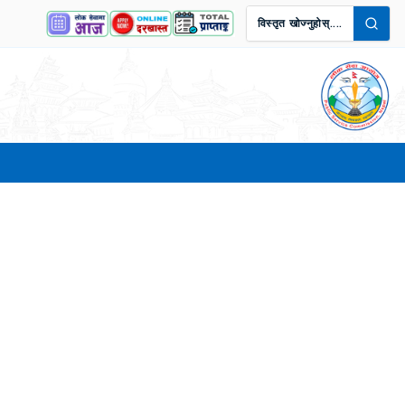
विस्तृत खोज्नुहोस्....