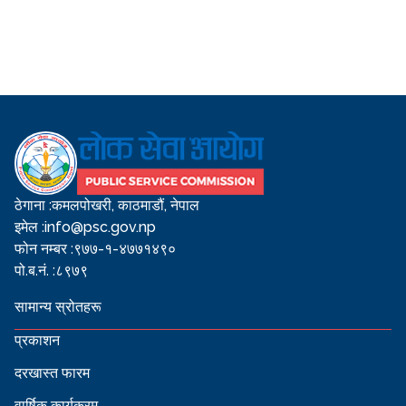
ठेगाना :
कमलपोखरी, काठमाडौं, नेपाल
इमेल :
info@psc.gov.np
फोन नम्बर :
९७७-१-४७७१४९०
पो.ब.नं. :
८९७९
सामान्य स्रोतहरू
प्रकाशन
दरखास्त फारम
वार्षिक कार्यक्रम