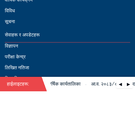
विविध
सूचना
सेवाहरू र अपडेटहरू
विज्ञापन
परीक्षा केन्द्र
लिखित नतिजा
सिफारिस
·
०८४ को पदपूर्ति सम्बन्धी वार्षिक कार्यतालिका
हाईलाइटहरू:
आ.व. २०८३/०८४ को पदपूर्त
◀
▶
स्वीकृत नामावली
बडापत्र हेर्न QR स्क्यान गर्नुहोस्