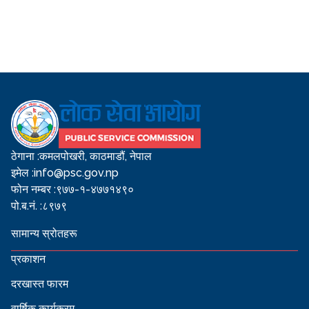
ठेगाना :
कमलपोखरी, काठमाडौं, नेपाल
इमेल :
info@psc.gov.np
फोन नम्बर :
९७७-१-४७७१४९०
पो.ब.नं. :
८९७९
सामान्य स्रोतहरू
प्रकाशन
दरखास्त फारम
वार्षिक कार्यक्रम