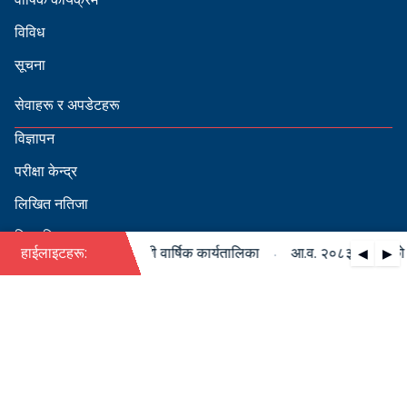
विविध
सूचना
सेवाहरू र अपडेटहरू
विज्ञापन
परीक्षा केन्द्र
लिखित नतिजा
सिफारिस
·
८३/०८४ को पदपूर्ति सम्बन्धी वार्षिक कार्यतालिका
हाईलाइटहरू:
आ.व. २०८३/०८४ को पदपू
◀
▶
स्वीकृत नामावली
बडापत्र हेर्न QR स्क्यान गर्नुहोस्