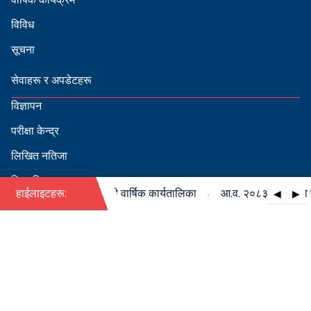
विविध
सूचना
सेवाहरू र अपडेटहरू
विज्ञापन
परीक्षा केन्द्र
लिखित नतिजा
सिफारिस
·
८३/०८४ को पदपूर्ति सम्बन्धी वार्षिक कार्यतालिका
हाईलाइटहरू:
आ.व. २०८३/०८४ को पदपूर
◀
▶
स्वीकृत नामावली
बडापत्र हेर्न QR स्क्यान गर्नुहोस्