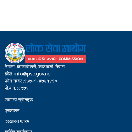
ठेगाना :
कमलपोखरी, काठमाडौं, नेपाल
इमेल :
info@psc.gov.np
फोन नम्बर :
९७७-१-४७७१४९०
पो.ब.नं. :
८९७९
सामान्य स्रोतहरू
प्रकाशन
दरखास्त फारम
वार्षिक कार्यक्रम