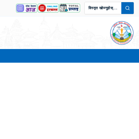
विस्तृत खोज्नुहोस्....