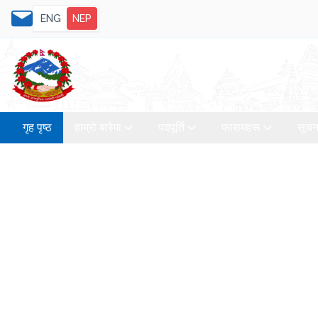
ENG
NEP
गृह पृष्ठ
हाम्रो बारेमा
पदपूर्ति
फारामहरू
सूचन