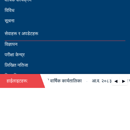
विविध
सूचना
सेवाहरू र अपडेटहरू
विज्ञापन
परीक्षा केन्द्र
लिखित नतिजा
सिफारिस
·
८३/०८४ को पदपूर्ति सम्बन्धी वार्षिक कार्यतालिका
हाईलाइटहरू:
आ.व. २०८३/०८४ को पदपूर
◀
▶
स्वीकृत नामावली
बडापत्र हेर्न QR स्क्यान गर्नुहोस्