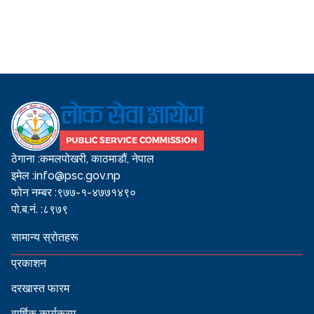
ठेगाना :
कमलपोखरी, काठमाडौं, नेपाल
इमेल :
info@psc.gov.np
फोन नम्बर :
९७७-१-४७७१४९०
पो.ब.नं. :
८९७९
सामान्य स्रोतहरू
प्रकाशन
दरखास्त फारम
वार्षिक कार्यक्रम