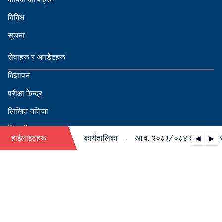
विविध
सूचना
सेवाहरू र अपडेटहरू
विज्ञापन
परीक्षा केन्द्र
लिखित नतिजा
सिफारिस
·
ो पदपूर्ति सम्बन्धी वार्षिक कार्यतालिका
हाईलाइटहरू:
आ.व. २०८३/०८४ को पदपूर्ति सम्
◀
▶
स्वीकृत नामावली
बडापत्र हेर्न QR स्क्यान गर्नुहोस्