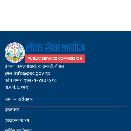
ठेगाना :
कमलपोखरी, काठमाडौं, नेपाल
इमेल :
info@psc.gov.np
फोन नम्बर :
९७७-१-४७७१४९०
पो.ब.नं. :
८९७९
सामान्य स्रोतहरू
प्रकाशन
दरखास्त फारम
वार्षिक कार्यक्रम