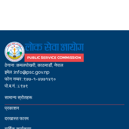
ठेगाना :
कमलपोखरी, काठमाडौं, नेपाल
इमेल :
info@psc.gov.np
फोन नम्बर :
९७७-१-४७७१४९०
पो.ब.नं. :
८९७९
सामान्य स्रोतहरू
प्रकाशन
दरखास्त फारम
वार्षिक कार्यक्रम