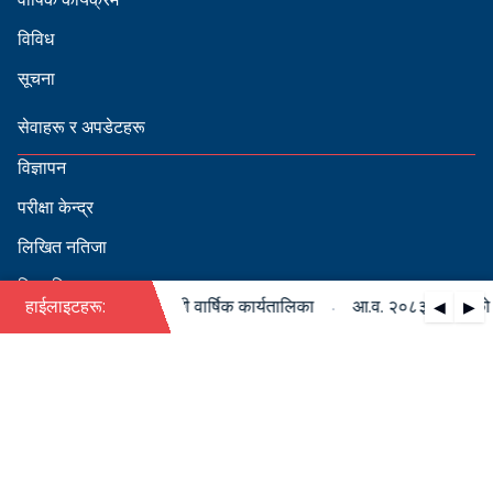
विविध
सूचना
सेवाहरू र अपडेटहरू
विज्ञापन
परीक्षा केन्द्र
लिखित नतिजा
सिफारिस
·
८३/०८४ को पदपूर्ति सम्बन्धी वार्षिक कार्यतालिका
हाईलाइटहरू:
आ.व. २०८३/०८४ को पदपू
◀
▶
स्वीकृत नामावली
बडापत्र हेर्न QR स्क्यान गर्नुहोस्