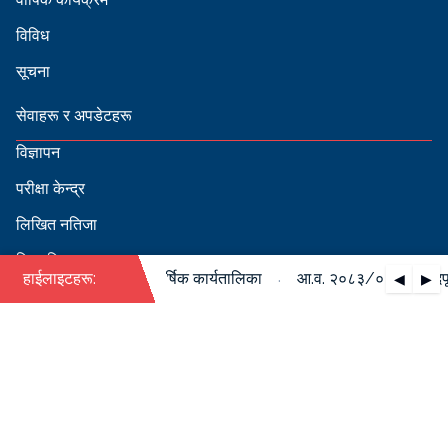
विविध
सूचना
सेवाहरू र अपडेटहरू
विज्ञापन
परीक्षा केन्द्र
लिखित नतिजा
सिफारिस
·
८४ को पदपूर्ति सम्बन्धी वार्षिक कार्यतालिका
हाईलाइटहरू:
आ.व. २०८३/०८४ को पदपूर्ति
◀
▶
स्वीकृत नामावली
बडापत्र हेर्न QR स्क्यान गर्नुहोस्