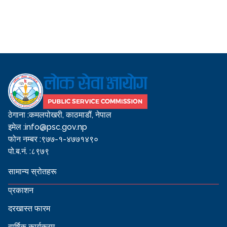
ठेगाना :
कमलपोखरी, काठमाडौं, नेपाल
इमेल :
info@psc.gov.np
फोन नम्बर :
९७७-१-४७७१४९०
पो.ब.नं. :
८९७९
सामान्य स्रोतहरू
प्रकाशन
दरखास्त फारम
वार्षिक कार्यक्रम