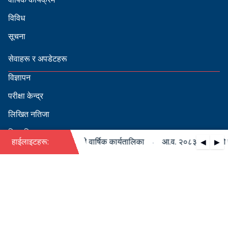
विविध
सूचना
सेवाहरू र अपडेटहरू
विज्ञापन
परीक्षा केन्द्र
लिखित नतिजा
सिफारिस
·
८३/०८४ को पदपूर्ति सम्बन्धी वार्षिक कार्यतालिका
हाईलाइटहरू:
आ.व. २०८३/०८४ को पदपूर
◀
▶
स्वीकृत नामावली
बडापत्र हेर्न QR स्क्यान गर्नुहोस्