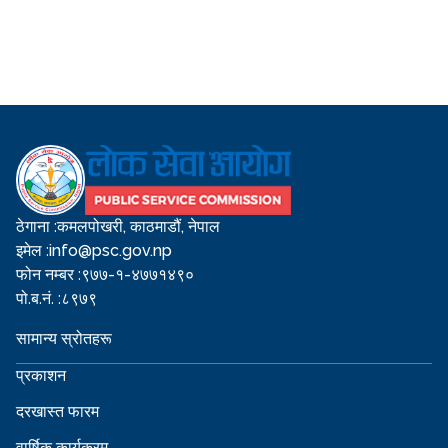
ठेगाना :
कमलपोखरी, काठमाडौं, नेपाल
इमेल :
info@psc.gov.np
फोन नम्बर :
९७७-१-४७७१४९०
पो.ब.नं. :
८९७९
सामान्य स्रोतहरू
प्रकाशन
दरखास्त फारम
वार्षिक कार्यक्रम