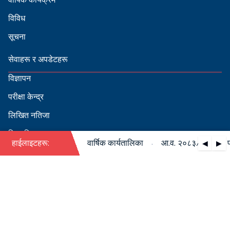
विविध
सूचना
सेवाहरू र अपडेटहरू
विज्ञापन
परीक्षा केन्द्र
लिखित नतिजा
सिफारिस
·
३/०८४ को पदपूर्ति सम्बन्धी वार्षिक कार्यतालिका
हाईलाइटहरू:
आ.व. २०८३/०८४ को पदपूर
◀
▶
स्वीकृत नामावली
बडापत्र हेर्न QR स्क्यान गर्नुहोस्