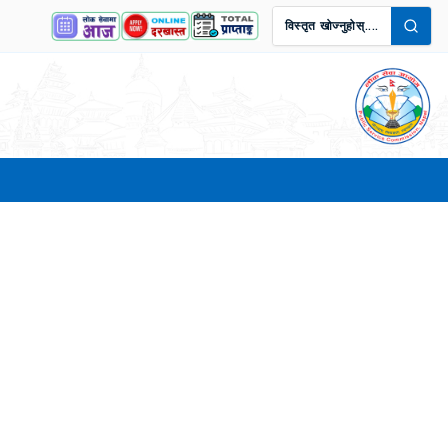
विस्तृत खोज्नुहोस्....