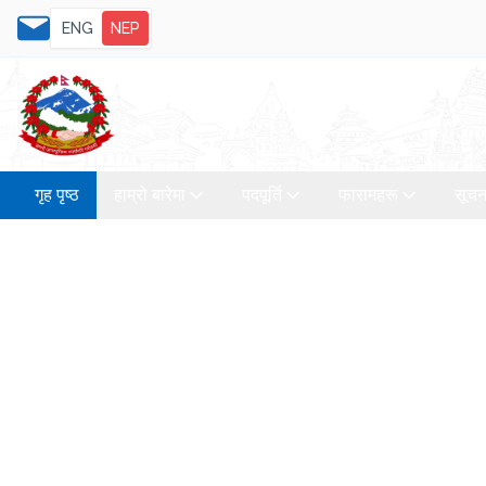
ENG
NEP
गृह पृष्ठ
हाम्रो बारेमा
पदपूर्ति
फारामहरू
सूचन