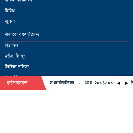
विविध
सूचना
सेवाहरू र अपडेटहरू
विज्ञापन
परीक्षा केन्द्र
लिखित नतिजा
सिफारिस
·
 को पदपूर्ति सम्बन्धी वार्षिक कार्यतालिका
हाईलाइटहरू:
आ.व. २०८३/०८४ को पदपूर्ति स
◀
▶
स्वीकृत नामावली
बडापत्र हेर्न QR स्क्यान गर्नुहोस्