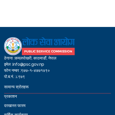
ठेगाना :
कमलपोखरी, काठमाडौं, नेपाल
इमेल :
info@psc.gov.np
फोन नम्बर :
९७७-१-४७७१४९०
पो.ब.नं. :
८९७९
सामान्य स्रोतहरू
प्रकाशन
दरखास्त फारम
वार्षिक कार्यक्रम