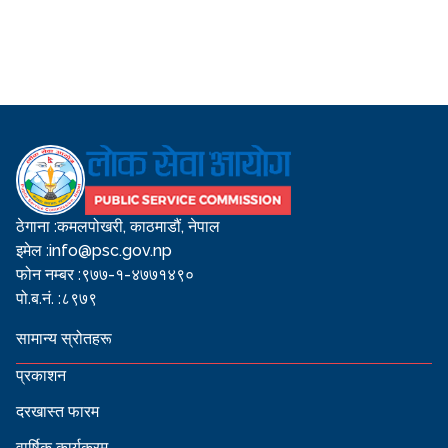
ठेगाना :
कमलपोखरी, काठमाडौं, नेपाल
इमेल :
info@psc.gov.np
फोन नम्बर :
९७७-१-४७७१४९०
पो.ब.नं. :
८९७९
सामान्य स्रोतहरू
प्रकाशन
दरखास्त फारम
वार्षिक कार्यक्रम