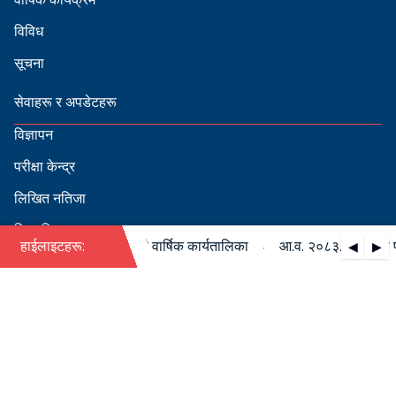
विविध
सूचना
सेवाहरू र अपडेटहरू
विज्ञापन
परीक्षा केन्द्र
लिखित नतिजा
सिफारिस
·
८३/०८४ को पदपूर्ति सम्बन्धी वार्षिक कार्यतालिका
हाईलाइटहरू:
आ.व. २०८३/०८४ को पदपूर
◀
▶
स्वीकृत नामावली
बडापत्र हेर्न QR स्क्यान गर्नुहोस्