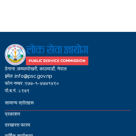
ठेगाना :
कमलपोखरी, काठमाडौं, नेपाल
इमेल :
info@psc.gov.np
फोन नम्बर :
९७७-१-४७७१४९०
पो.ब.नं. :
८९७९
सामान्य स्रोतहरू
प्रकाशन
दरखास्त फारम
वार्षिक कार्यक्रम