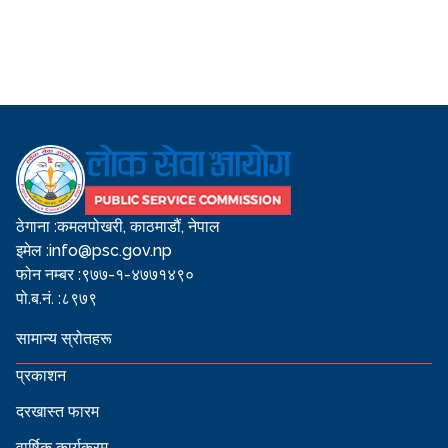
ठेगाना :
कमलपोखरी, काठमाडौं, नेपाल
इमेल :
info@psc.gov.np
फोन नम्बर :
९७७-१-४७७१४९०
पो.ब.नं. :
८९७९
सामान्य स्रोतहरू
प्रकाशन
दरखास्त फारम
वार्षिक कार्यक्रम