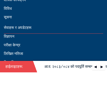
विविध
सूचना
सेवाहरू र अपडेटहरू
विज्ञापन
परीक्षा केन्द्र
लिखित नतिजा
सिफारिस
·
बन्धी वार्षिक कार्यतालिका
हाईलाइटहरू:
आ.व. २०८३/०८४ को पदपूर्ति सम्बन्धी वार्षिक क
◀
▶
स्वीकृत नामावली
बडापत्र हेर्न QR स्क्यान गर्नुहोस्