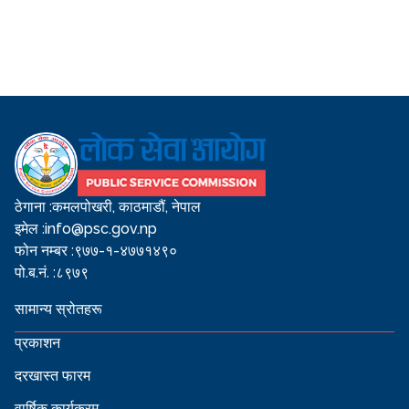
ठेगाना :
कमलपोखरी, काठमाडौं, नेपाल
इमेल :
info@psc.gov.np
फोन नम्बर :
९७७-१-४७७१४९०
पो.ब.नं. :
८९७९
सामान्य स्रोतहरू
प्रकाशन
दरखास्त फारम
वार्षिक कार्यक्रम