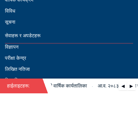
विविध
सूचना
सेवाहरू र अपडेटहरू
विज्ञापन
परीक्षा केन्द्र
लिखित नतिजा
सिफारिस
·
८३/०८४ को पदपूर्ति सम्बन्धी वार्षिक कार्यतालिका
हाईलाइटहरू:
आ.व. २०८३/०८४ को पदपूर
◀
▶
स्वीकृत नामावली
बडापत्र हेर्न QR स्क्यान गर्नुहोस्