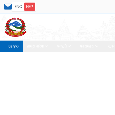
ENG
NEP
गृह पृष्ठ
हाम्रो बारेमा
पदपूर्ति
फारामहरू
सूचन