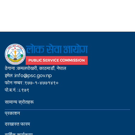
ठेगाना :
कमलपोखरी, काठमाडौं, नेपाल
इमेल :
info@psc.gov.np
फोन नम्बर :
९७७-१-४७७१४९०
पो.ब.नं. :
८९७९
सामान्य स्रोतहरू
प्रकाशन
दरखास्त फारम
वार्षिक कार्यक्रम