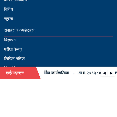
विविध
सूचना
सेवाहरू र अपडेटहरू
विज्ञापन
परीक्षा केन्द्र
लिखित नतिजा
सिफारिस
·
०८४ को पदपूर्ति सम्बन्धी वार्षिक कार्यतालिका
हाईलाइटहरू:
आ.व. २०८३/०८४ को पदपूर्ति
◀
▶
स्वीकृत नामावली
बडापत्र हेर्न QR स्क्यान गर्नुहोस्