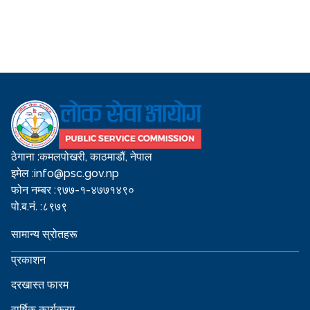
ठेगाना :
कमलपोखरी, काठमाडौं, नेपाल
इमेल :
info@psc.gov.np
फोन नम्बर :
९७७-१-४७७१४९०
पो.ब.नं. :
८९७९
सामान्य स्रोतहरू
प्रकाशन
दरखास्त फारम
वार्षिक कार्यक्रम