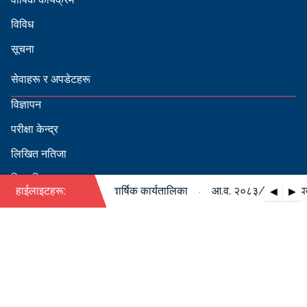
विविध
सूचना
सेवाहरू र अपडेटहरू
विज्ञापन
परीक्षा केन्द्र
लिखित नतिजा
सिफारिस
·
/०८४ को पदपूर्ति सम्बन्धी वार्षिक कार्यतालिका
हाईलाइटहरू:
आ.व. २०८३/०८४ को पदपूर्
◀
▶
स्वीकृत नामावली
बडापत्र हेर्न QR स्क्यान गर्नुहोस्