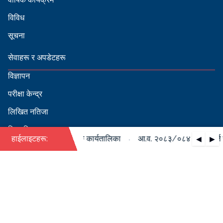
विविध
सूचना
सेवाहरू र अपडेटहरू
विज्ञापन
परीक्षा केन्द्र
लिखित नतिजा
सिफारिस
·
को पदपूर्ति सम्बन्धी वार्षिक कार्यतालिका
हाईलाइटहरू:
आ.व. २०८३/०८४ को पदपूर्ति सम
◀
▶
स्वीकृत नामावली
बडापत्र हेर्न QR स्क्यान गर्नुहोस्