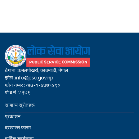
ठेगाना :
कमलपोखरी, काठमाडौं, नेपाल
इमेल :
info@psc.gov.np
फोन नम्बर :
९७७-१-४७७१४९०
पो.ब.नं. :
८९७९
सामान्य स्रोतहरू
प्रकाशन
दरखास्त फारम
वार्षिक कार्यक्रम