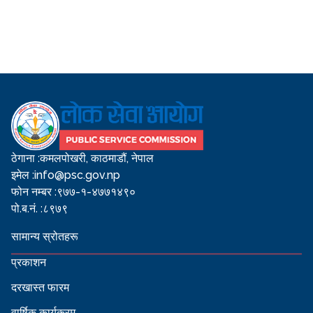
ठेगाना :
कमलपोखरी, काठमाडौं, नेपाल
इमेल :
info@psc.gov.np
फोन नम्बर :
९७७-१-४७७१४९०
पो.ब.नं. :
८९७९
सामान्य स्रोतहरू
प्रकाशन
दरखास्त फारम
वार्षिक कार्यक्रम