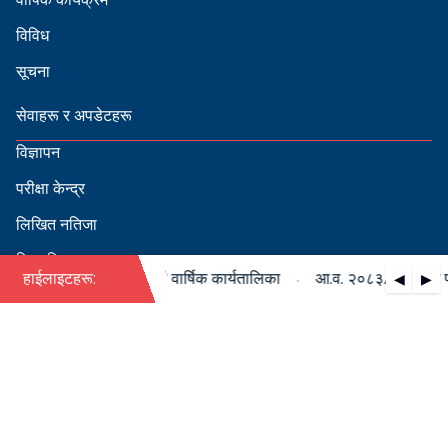
विविध
सूचना
सेवाहरू र अपडेटहरू
विज्ञापन
परीक्षा केन्द्र
लिखित नतिजा
सिफारिस
·
३/०८४ को पदपूर्ति सम्बन्धी वार्षिक कार्यतालिका
हाईलाइटहरू:
आ.व. २०८३/०८४ को पदपूर
◀
▶
स्वीकृत नामावली
बडापत्र हेर्न QR स्क्यान गर्नुहोस्